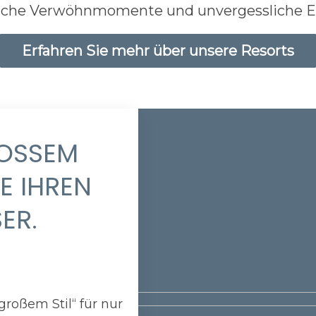
liche Verwöhnmomente und unvergessliche E
Erfahren Sie mehr über unsere Resorts
SSEM S
 IHREN U
ER.
roßem Stil“ für nur