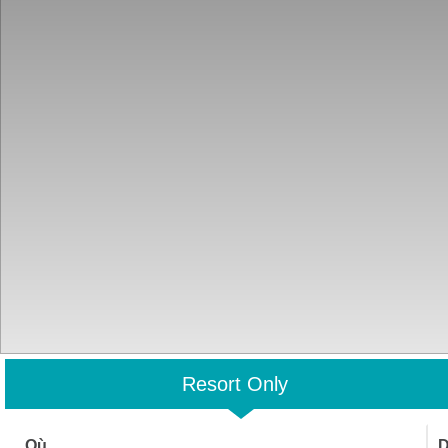
Resort Only
Où
D