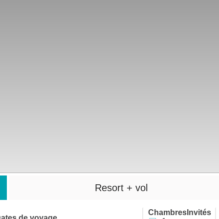
Resort + vol
Chambres
Invités
ates de voyage