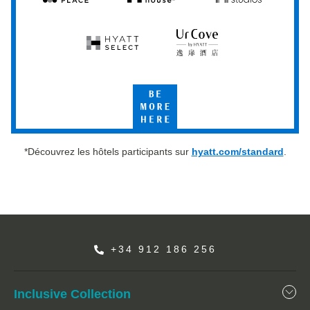
Hyatt
Hyatt
Hyatt
Place
House
Studios
Hyatt
UrCove
Select
by
Hyatt
Be
More
Here
*Découvrez les hôtels participants sur
hyatt.com/standard
.
+34 912 186 256
Inclusive Collection