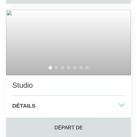
Salle de bains privée avec sèche-cheveux et miroir de
maquillage
Balcon ou terrasse privée
Télévision par satellite, coffre-fort (en supplément) et
mini-frigo
Studio
DÉTAILS
Lit double + canapé-lit
DÉPART DE
35 m2