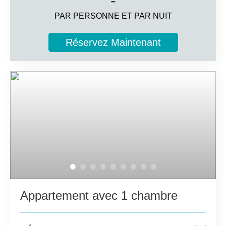
-
Vue sur la rue
PAR PERSONNE ET PAR NUIT
4 invités
Réservez Maintenant
Informations complémentaires
Salle de bains privée avec sèche-cheveux et miroir de
maquillage
Balcon ou terrasse privée
Télévision par satellite, coffre-fort (en supplément) et
mini-frigo
Appartement avec 1 chambre