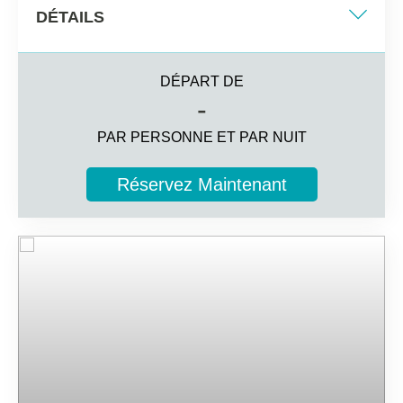
DÉTAILS
Deux lits simples/ Lit double
DÉPART DE
25 m2
-
Vue de la rue ou de la piscine
PAR PERSONNE ET PAR NUIT
3 invités
Réservez Maintenant
Informations complémentaires
Salle de bain privée avec sèche-cheveux et miroir de
maquillage
Balcon ou terrasse privée
Télévision par satellite, coffre-fort (en supplément) et
mini-frigo