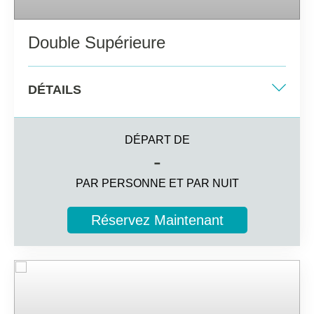
Double Supérieure
DÉTAILS
Deux lits simples
DÉPART DE
25 m2 + 5 m2
-
Vue sur la piscine
PAR PERSONNE ET PAR NUIT
3 invités
Réservez Maintenant
Informations complémentaires
Salle de bains privée avec sèche-cheveux et miroir de
maquillage
Balcon ou terrasse privée
Télévision par satellite, coffre-fort (en supplément) et