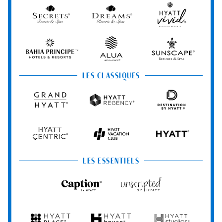
&
Spa
Secrets
Dreams
Hyatt
Resorts
Resorts
Resorts
Vivid
&
&
Hotels
Spas
Spas
&
Bahia
Alua
Sunscape
Resorts
Principe
Hotels
Resorts
&
&
LES CLASSIQUES
Resorts
Spas
Grand
Hyatt
Destination
Hyatt
Regency
by
Hyatt
Hyatt
Hyatt
HYATT
Centric
Vacation
Club
LES ESSENTIELS
Caption
Unscripted
by
by
Hyatt
Hyatt