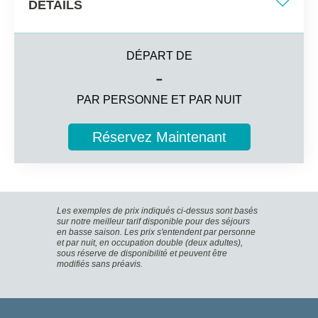
DÉTAILS
Deux lits simples/ Lit double + canapé-lit
DÉPART DE
40 m2
-
Différentes vues
PAR PERSONNE ET PAR NUIT
4 invités
Réservez Maintenant
Informations complémentaires
Chambre et salon avec canapé-lit et une cuisine
entièrement équipée
Salle de bain privée avec sèche-cheveux et miroir de
Les exemples de prix indiqués ci-dessus sont basés
maquillage
sur notre meilleur tarif disponible pour des séjours
en basse saison. Les prix s'entendent par personne
Télévision par satellite, coffre-fort (en supplément) et
et par nuit, en occupation double (deux adultes),
mini-frigo
sous réserve de disponibilité et peuvent être
Jusqu’à 4 invités (adultes + enfants) avec 3 adultes
modifiés sans préavis.
maximum