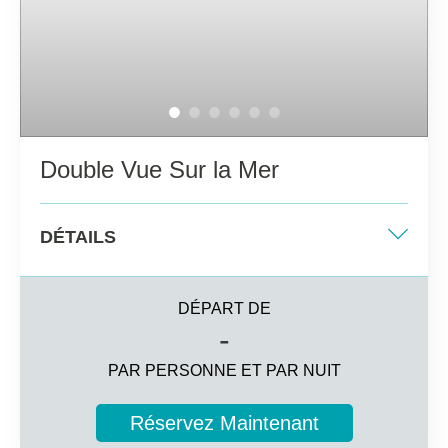
mini-frigo
Double Vue Sur la Mer
DÉTAILS
Deux lits simples/ Lit double (sur demande)
DÉPART DE
25 m2
-
Vue sur la mer
PAR PERSONNE ET PAR NUIT
3 invités
Réservez Maintenant
Informations complémentaires