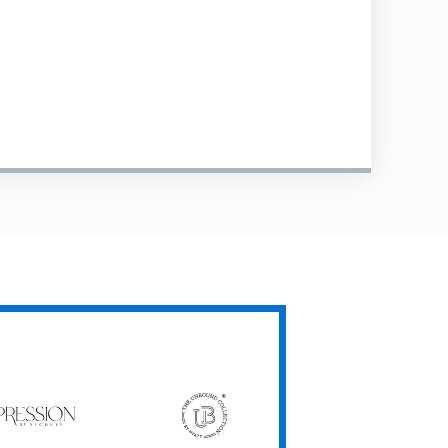
ression
The
Unbound