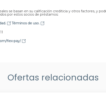
Complete una solicit
PASO 4:
ales se basan en su calificación crediticia y otros factores, y podr
Si se aprueba, obten
idos por estos socios de préstamos:
pago
dad.
Términos de uso.
PASO 5:
Termine de reservar
11
PASO 6:
om/flex-pay/
Disfrute de vacacione
Ofertas relacionadas