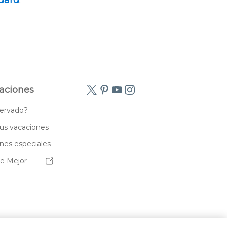
dard
.
aciones
servado?
us vacaciones
es especiales
de Mejor