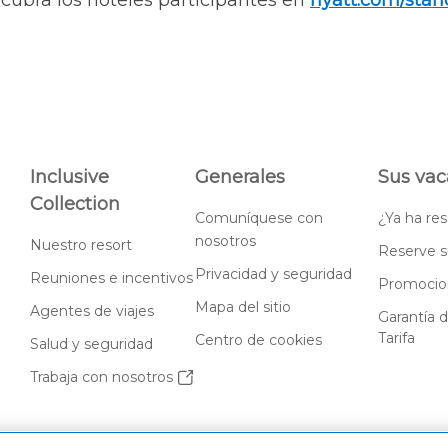
cubra los hoteles participantes en
hyatt.com/stan
Inclusive
Generales
Sus vac
Collection
Comuníquese con
¿Ya ha re
nosotros
Nuestro resort
Reserve s
Privacidad y seguridad
Reuniones e incentivos
Promocion
Mapa del sitio
Agentes de viajes
Garantía 
Tarifa
Centro de cookies
Salud y seguridad
Trabaja con nosotros