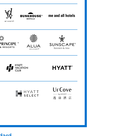
ets
Collection
JdV
Bunkhouse
Me
by
Hotels
and
Hyatt
All
Hotels
Alua
Sunscape
e
Hotels
Resorts
&
&
Resorts
Spas
Hyatt
HYATT
Vacation
Club
Hyatt
UrCove
Select
by
Hyatt