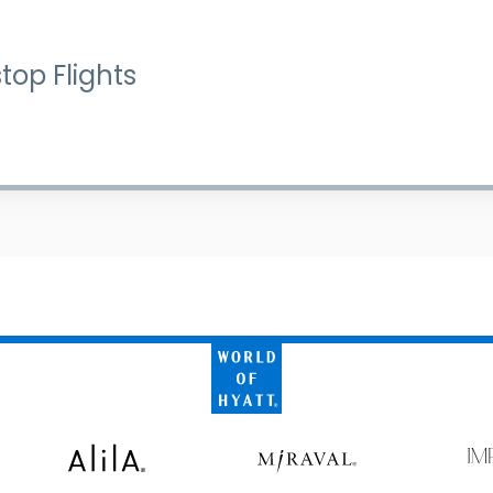
top Flights
World
of
Hyatt
Alila
Miraval
Imp
by