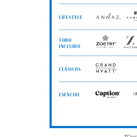
LIFESTYLE
Andaz
Thom
Hotel
TODO
Zoëtry
Hyatt
INCLUIDO
Wellness
Ziva
&
Spa
CLÁSICOS
Resorts
Grand
Hyatt
ESENCIAL
Caption
Un
by
by
Hyatt
Hy