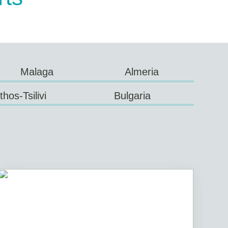
Malaga
Almeria
hos-Tsilivi
Bulgaria