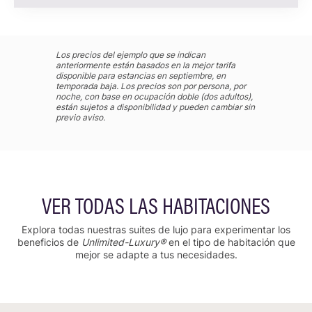
Dormitorio independiente con cama king
Terraza privada, espaciosa y completamente
amueblada con bañera de hidromasaje
Los precios del ejemplo que se indican
Sala de estar, comedor y cocina
anteriormente están basados en la mejor tarifa
disponible para estancias en septiembre, en
Baño grande con ducha con efecto de lluvia, detalles
temporada baja. Los precios son por persona, por
de mármol, bañera y tocador doble
noche, con base en ocupación doble (dos adultos),
están sujetos a disponibilidad y pueden cambiar sin
Servicios de xhale club
previo aviso.
Ocupación máxima: 2 personas
VER TODAS LAS HABITACIONES
Explora todas nuestras suites de lujo para experimentar los
beneficios de
Unlimited-Luxury®
en el tipo de habitación que
mejor se adapte a tus necesidades.