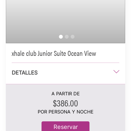
xhale club Junior Suite Ocean View
DETALLES
Una cama king o dos camas queen
A PARTIR DE
48 m2
$386.00
Vista al mar
POR PERSONA Y NOCHE
3 personas hospedadas
Reservar