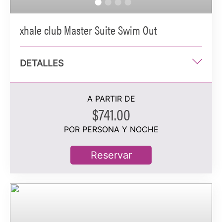
xhale club Master Suite Swim Out
DETALLES
1 cama king
A PARTIR DE
102 m²
$741.00
Vista tropical
POR PERSONA Y NOCHE
2 personas hospedadas
Reservar
Información adicional
Dormitorio independiente con cama king
Balcón privado amueblado o terraza con bañera de
hidromasaje y acceso directo a una piscina
Amplia sala de estar con sofá