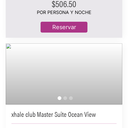
$506.50
Vista tropical
POR PERSONA Y NOCHE
3 personas hospedadas
Reservar
Información adicional
Balcón o terraza privados con bañera de hidromasaje
y acceso directo a la piscina
Baño con tocador doble y ducha de mármol
Servicios de xhale club y servicio de asistencia
personalizado
Ocupación máxima: 3 personas alojadas (dos camas
queen) o 2 personas alojadas (cama king)
xhale club Master Suite Ocean View