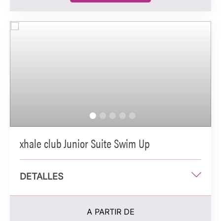
Información adicional
Terraza o balcón privado con bañera de hidromasaje
Baño con tocador doble y ducha de mármol
Servicios de xhale club y servicio de asistencia
personalizado
Ocupación máxima: 3 personas alojadas (dos camas
queen) o 2 personas alojadas (cama king)
xhale club Junior Suite Swim Up
DETALLES
Una cama king o dos camas queen
A PARTIR DE
48 m2