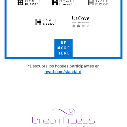
Hyatt
Hyatt
Hyatt
Place
House
Studios
Hyatt
UrCove
Select
by
Hyatt
Be
More
Here
*Descubra los hoteles participantes en
hyatt.com/standard
.