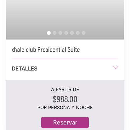
Baño con tocador con lavabo doble, ducha de
mármol extragrande y bañera
Comodidades de xhale club y servicio de asistencia
personalizada
Ocupación máxima: 2 personas
xhale club Presidential Suite
DETALLES
1 cama king
A PARTIR DE
150 m²
$988.00
Vista al mar
POR PERSONA Y NOCHE
2 personas hospedadas
Reservar
Información adicional