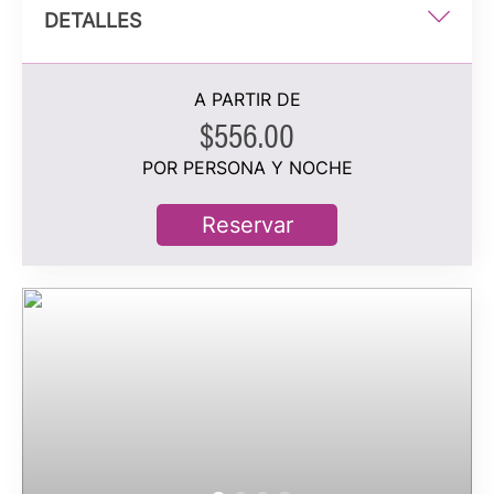
DETALLES
1 cama king
A PARTIR DE
102 m²
$556.00
Vista al mar
POR PERSONA Y NOCHE
2 personas hospedadas
Reservar
Información adicional
Balcón privado amueblado o terraza con bañera de
hidromasaje
Amplia sala de estar con sofá
Baño con tocador con lavamanos doble, ducha de
mármol y bañera
Comodidades de xhale club y servicio de asistencia
personalizada
Ocupación máxima: 2 personas