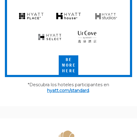
by
by
Hyatt
Hyatt
Hyatt
Hyatt
Hyatt
Place
House
Studios
Hyatt
UrCove
Select
by
Hyatt
Be
More
Here
*Descubra los hoteles participantes en
hyatt.com/standard
.