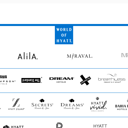
World
of
Hyatt
Alila
Miraval
Imp
by
Secr
pson
The
Dream
The
Breathless
s
Standard*
Hotels
StandardX
Resorts
&
Spas
Hyatt
Secrets
Dreams
Hyatt
Bahia
Zilara
Resorts
Resorts
Vivid
Princip
&
&
Hotels
Spas
Spas
&