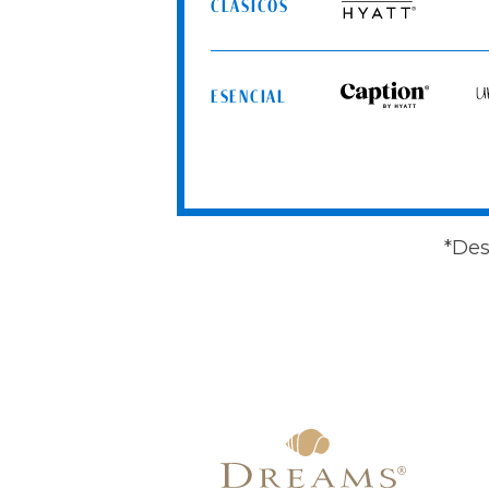
CLÁSICOS
Resorts
Grand
Hyatt
ESENCIAL
Caption
Un
by
by
Hyatt
Hy
*Des