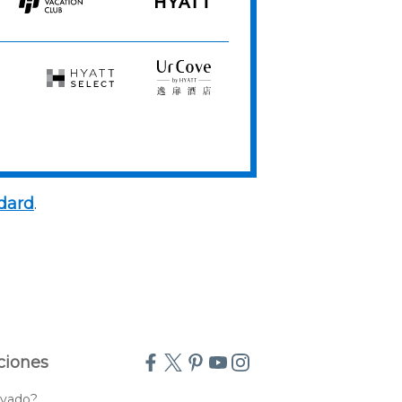
Hyatt
HYATT
Vacation
Club
Hyatt
UrCove
Select
by
Hyatt
dard
.
ciones
rvado?