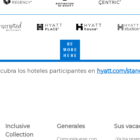
Resorts
Hyatt
Destination
Hyatt
Regency
by
Centric
Hyatt
scripted
Hyatt
Hyatt
Hyatt
Place
House
Studios
Be
att
More
Here
cubra los hoteles participantes en
hyatt.com/stan
Inclusive
Generales
Sus vaca
Collection
Comuníquese con
¿Ya ha rese