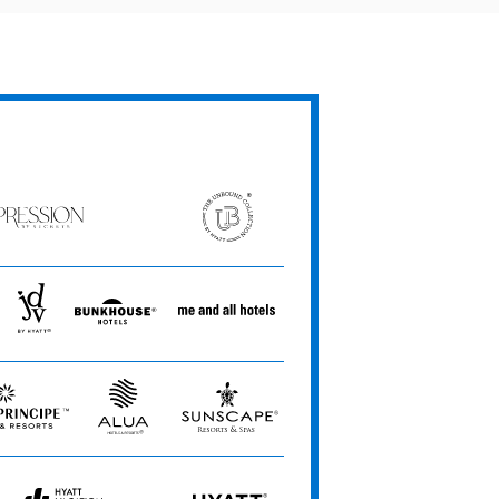
ression
The
Unbound
ets
Collection
JdV
Bunkhouse
Me
by
Hotels
and
Hyatt
All
Hotels
Alua
Sunscape
e
Hotels
Resorts
&
&
Resorts
Spas