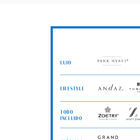
LUJO
Park
Hyatt
LIFESTYLE
Andaz
Thom
Hotel
TODO
Zoëtry
Hyatt
INCLUIDO
Wellness
Ziva
&
Spa