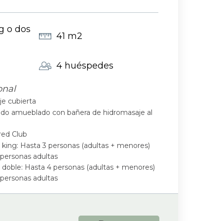
g o dos
41 m2
4 huéspedes
onal
e cubierta
vado amueblado con bañera de hidromasaje al
red Club
king: Hasta 3 personas (adultas + menores)
personas adultas
doble: Hasta 4 personas (adultas + menores)
personas adultas