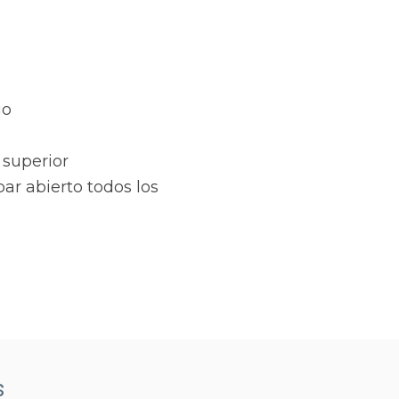
io
 superior
ar abierto todos los
s