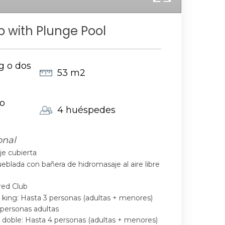
b with Plunge Pool
g o dos
53 m2
 o
4 huéspedes
onal
e cubierta
eblada con bañera de hidromasaje al aire libre
red Club
king: Hasta 3 personas (adultas + menores)
personas adultas
doble: Hasta 4 personas (adultas + menores)