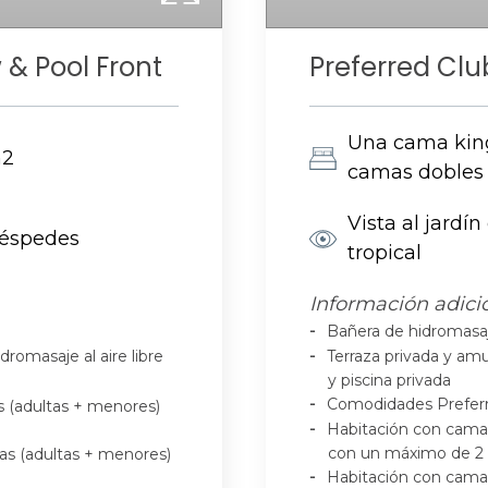
 & Pool Front
Preferred Clu
Una cama kin
m2
camas dobles
Vista al jardín
éspedes
tropical
Información adici
Bañera de hidromasaj
romasaje al aire libre
Terraza privada y amu
y piscina privada
Comodidades Prefer
s (adultas + menores)
Habitación con cama 
con un máximo de 2 
as (adultas + menores)
Habitación con cama 