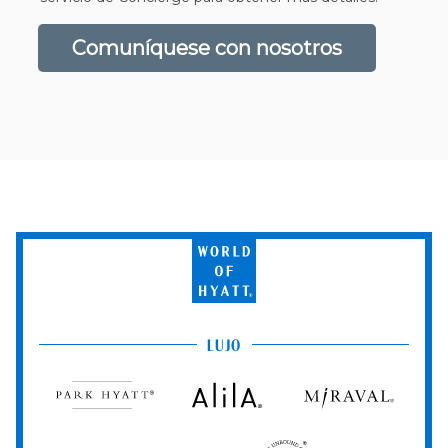
Comuníquese con nosotros
World
of
Hyatt
LUJO
Park
Alila
Miraval
Hyatt