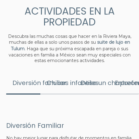
ACTIVIDADES EN LA
PROPIEDAD
Descubra las muchas cosas que hacer en la Riviera Maya,
muchas de ellas a solo unos pasos de su
suite de lujo en
Tulum
. Haga que su próxima escapada en pareja o sus
vacaciones en familia a México sean muy especiales con
estas emocionantes actividades.
Diversión familiar
Clubes infantiles
Dese un chapuzón
Entrete
Diversión Familiar
No hay mejor lugar para disfrutar de momentos en familia.