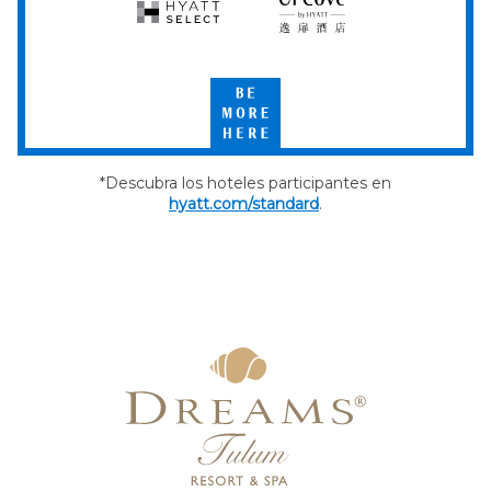
Hyatt
UrCove
Select
by
Hyatt
Be
More
Here
*Descubra los hoteles participantes en
hyatt.com/standard
.