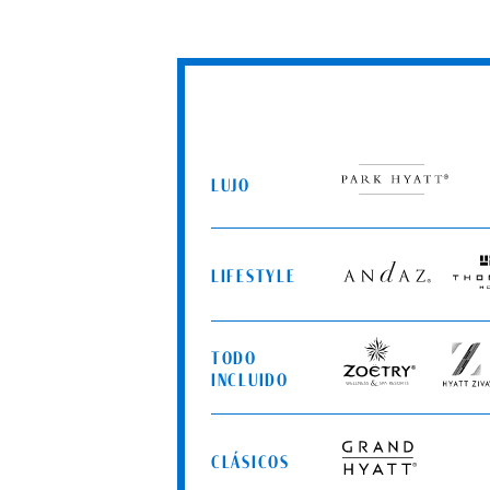
LUJO
Park
Hyatt
LIFESTYLE
Andaz
Tho
Hote
TODO
Zoëtry
Hyatt
INCLUIDO
Wellness
Ziva
&
Spa
CLÁSICOS
Resorts
Grand