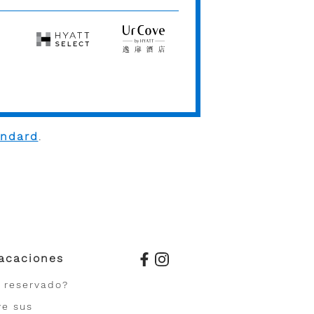
Vacation
Club
Hyatt
UrCove
Select
by
Hyatt
andard
.
acaciones
a reservado?
ve sus