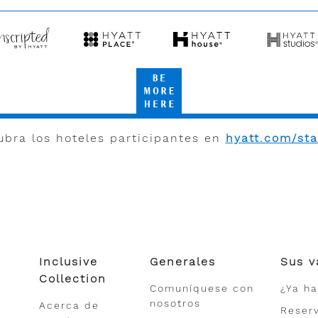
Regency
by
Centric
Hyatt
scripted
Hyatt
Hyatt
Hyatt
Place
House
Studios
Be
att
More
Here
bra los hoteles participantes en
hyatt.com/st
Inclusive
Generales
Sus v
Collection
Comuníquese con
¿Ya h
nosotros
Acerca de
Reser