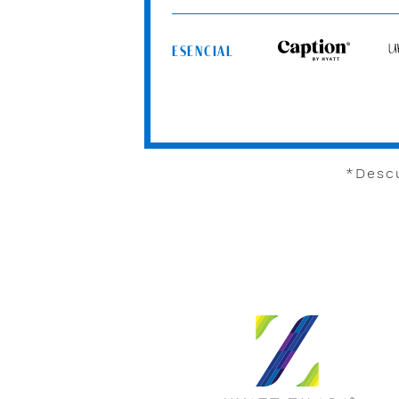
Hyatt
ESENCIAL
Caption
Un
by
by
Hyatt
Hy
*Descu