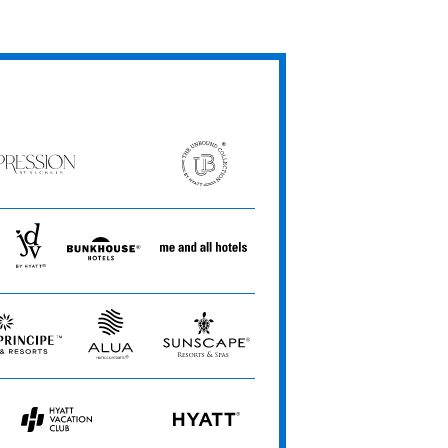
ression
The
Unbound
rets
Collection
JdV
Bunkhouse
Me
by
Hotels
and
Hyatt
All
Hotels
Alua
Sunscape
pe
Hotels
Resorts
&
&
Resorts
Spas
Hyatt
HYATT