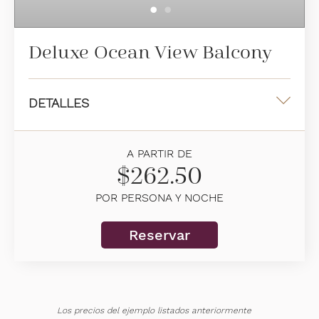
Deluxe Ocean View Balcony
DETALLES
Una cama king
A PARTIR DE
38 m2
$262.50
Vista al mar
POR PERSONA Y NOCHE
2/3 personas alojadas
Reservar
Información adicional
Balcón privado amueblado
Sala de estar acogedora
Baño completo con ducha a ras del piso
Los precios del ejemplo listados anteriormente
Ocupación máxima: 3 personas