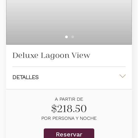
Deluxe Lagoon View
DETALLES
Una cama king o dos camas queen
A PARTIR DE
38 m2
$218.50
Una cama king
POR PERSONA Y NOCHE
2 personas alojadas
Reservar