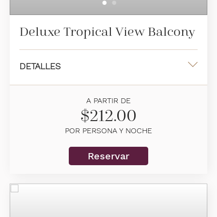
Deluxe Tropical View Balcony
DETALLES
Una cama king o dos camas dobles
A PARTIR DE
38 m2
$212.00
Vista tropical
POR PERSONA Y NOCHE
2/3 personas alojadas
Reservar
Información adicional
Sala de estar acogedora
Baño completo con ducha a ras del piso
Ocupación máxima: 3 personas