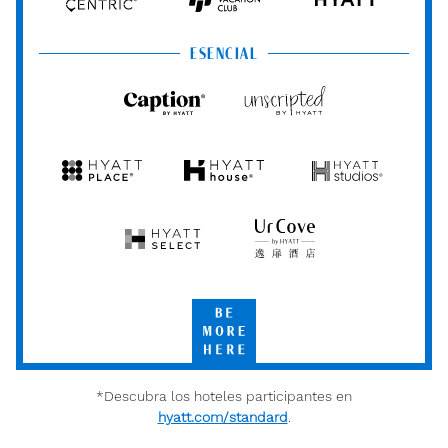
Hyatt
Hyatt
HYATT
Centric
Vacation
Club
ESENCIAL
Caption
Unscripted
by
by
Hyatt
Hyatt
Hyatt
Hyatt
Hyatt
Place
House
Studios
Hyatt
UrCove
Select
by
Hyatt
Be
More
Here
*Descubra los hoteles participantes en
hyatt.com/standard
.