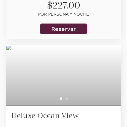
$227.00
Vista a la laguna
POR PERSONA Y NOCHE
2/3 personas alojadas
Reservar
Información adicional
Sala de estar acogedora
Baño completo con ducha a ras del piso
Balcón privado amueblado
Ocupación máxima: 3 personas
Deluxe Ocean View