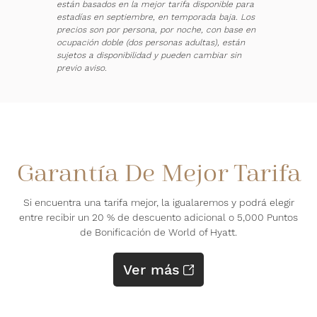
están basados en la mejor tarifa disponible para
estadías en septiembre, en temporada baja. Los
precios son por persona, por noche, con base en
ocupación doble (dos personas adultas), están
sujetos a disponibilidad y pueden cambiar sin
previo aviso.
Garantía De Mejor Tarifa
Si encuentra una tarifa mejor, la igualaremos y podrá elegir
entre recibir un 20 % de descuento adicional o 5,000 Puntos
de Bonificación de World of Hyatt.
Ver más