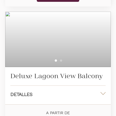
Información adicional
Sala de estar acogedora
Baño completo con ducha a ras del piso
Ocupación máxima: 2 personas
Deluxe Lagoon View Balcony
DETALLES
Una cama king o dos camas dobles
A PARTIR DE
38 m2