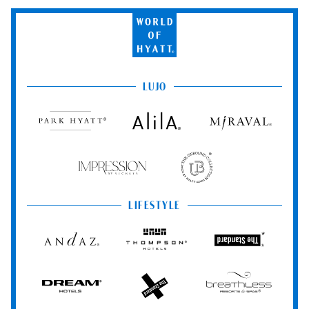
World
of
Hyatt
LUJO
Park
Alila
Miraval
Hyatt
Impression
The
by
Unbound
Secrets
Collection
LIFESTYLE
Andaz
Thompson
The
Hotels
Standard*
Dream
The
Breathless
Hotels
StandardX
Resorts