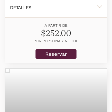
DETALLES
Una cama king
A PARTIR DE
38 m2
$252.00
Vista al mar
POR PERSONA Y NOCHE
2 personas alojadas
Reservar
Información adicional
Sala de estar acogedora
Baño completo con ducha a ras del piso
Ocupación máxima: 2 personas