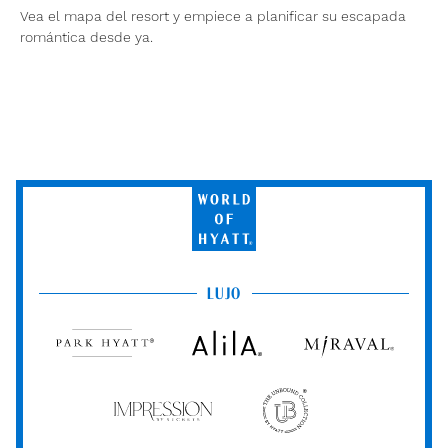
Vea el mapa del resort y empiece a planificar su escapada
romántica desde ya.
World
of
Hyatt
LUJO
Park
Alila
Miraval
Hyatt
Impression
The
by
Unbound