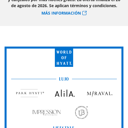
de agosto de 2026. Se aplican términos y condiciones.
MÁS INFORMACIÓN
World
of
Hyatt
LUJO
Park
Alila
Miraval
Hyatt
Impression
The
by
Unbound
Secrets
Collection