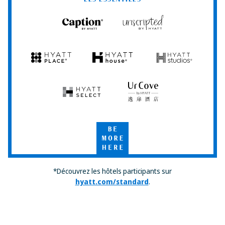
Caption
Unscripted
by
by
Hyatt
Hyatt
Hyatt
Hyatt
Hyatt
Place
House
Studios
Hyatt
UrCove
Select
by
Hyatt
Be
More
Here
*Découvrez les hôtels participants sur
hyatt.com/standard
.