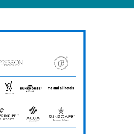
ession
The
Unbound
ets
Collection
JdV
Bunkhouse
Me
by
Hotels
and
Hyatt
All
Hotels
Alua
Sunscape
Hotels
Resorts
&
&