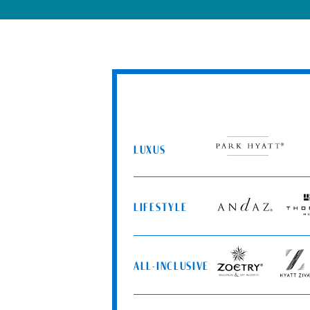
LUXUS
Park
Hyatt
LIFESTYLE
Andaz
Thom
Hotel
ALL-INCLUSIVE
Zoëtry
Hyatt
Wellness
Ziva
&