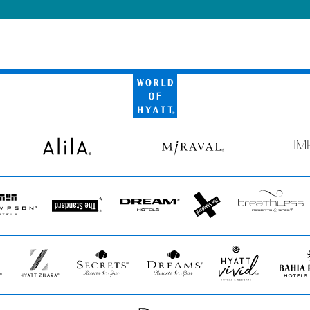
World
of
Hyatt
Alila
Miraval
Impr
by
Secr
pson
The
Dream
The
Breathless
s
Standard*
Hotels
StandardX
Resorts
&
Spas
Hyatt
Secrets
Dreams
Hyatt
Bahia
Zilara
Resorts
Resorts
Vivid
Principe
&
&
Hotels