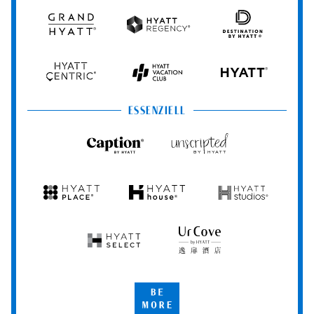
Resorts
Spas
Grand
Hyatt
Destination
Hyatt
Regency
by
Hyatt
Hyatt
Hyatt
HYATT
Centric
Vacation
Club
ESSENZIELL
Caption
Unscripted
by
by
Hyatt
Hyatt
Hyatt
Hyatt
Hyatt
Place
House
Studios
Hyatt
UrCove
Select
by
Hyatt
Be
More