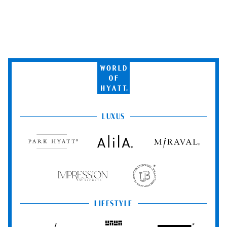
World
of
Hyatt
LUXUS
Park
Alila
Miraval
Hyatt
Impression
The
by
Unbound
Secrets
Collection
LIFESTYLE