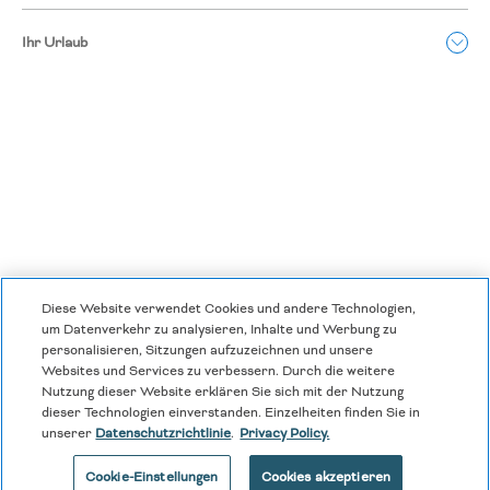
Ihr Urlaub
Diese Website verwendet Cookies und andere Technologien,
Datenschutzrichtlinien
|
Allgemeine Geschäftsbedingungen
|
um Datenverkehr zu analysieren, Inhalte und Werbung zu
personalisieren, Sitzungen aufzuzeichnen und unsere
Cookie Center
|
Sicherheit
|
Moderne Sklaverei und Menschenhandel
|
Websites und Services zu verbessern. Durch die weitere
Nutzung dieser Website erklären Sie sich mit der Nutzung
Meine persönlichen Informationen dürfen nicht verkauft oder weitergegeben
werden
dieser Technologien einverstanden. Einzelheiten finden Sie in
unserer
Datenschutzrichtlinie
.
Privacy Policy.
|
©
2026
Hyatt Corporation
Cookie-Einstellungen
Cookies akzeptieren