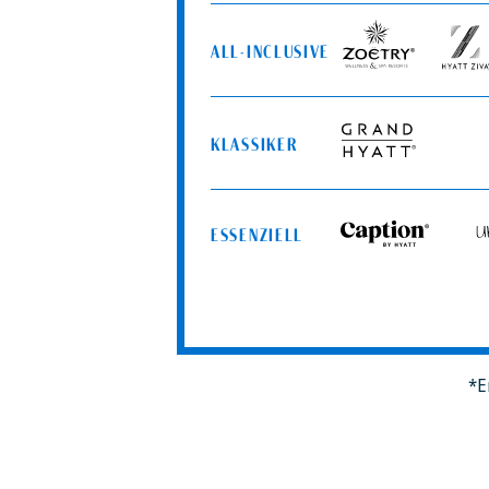
ALL-INCLUSIVE
Zoëtry
Hyatt
Wellness
Ziva
&
Spa
KLASSIKER
Resorts
Grand
Hyatt
ESSENZIELL
Caption
Uns
by
by
Hyatt
Hya
*E