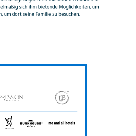
egelmäßig sich ihm bietende Möglichkeiten, um
en, um dort seine Familie zu besuchen.
ession
The
Unbound
ets
Collection
JdV
Bunkhouse
Me
by
Hotels
and