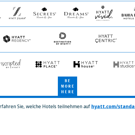
&
Spas
Hyatt
Secrets
Dreams
Hyatt
Bahia
Zilara
Resorts
Resorts
Vivid
Principe
&
&
Hotels
Spas
Spas
&
Resorts
Hyatt
Destination
Hyatt
Regency
by
Centric
Hyatt
cripted
Hyatt
Hyatt
Hyatt
Place
House
Studios
Be
tt
More
Here
rfahren Sie, welche Hotels teilnehmen auf
hyatt.com/standa