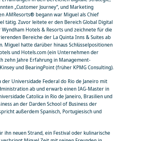
nnten „Customer Journey“, und Marketing
den AMResorts® begann war Miguel als Chief
 tätig. Zuvor leitete er den Bereich Global Digital
Wyndham Hotels & Resorts und zeichnete für die
ierenden Bereiche der La Quinta Inns & Suites ab
Miguel hatte darüber hinaus Schlüsselpositionen
 Hotels und Hotels.com (ein Unternehmen der
ch zehn Jahre Erfahrung in Management-
Kinsey und BearingPoint (früher KPMG Consulting).
n der Universidade Federal do Rio de Janeiro mit
dministration ab und erwarb einen IAG-Master in
iversidade Catolica in Rio de Janeiro, Brasilien und
iness an der Darden School of Business der
l spricht außerdem Spanisch, Portugiesisch und
r ihn neuen Strand, ein Festival oder kulinarische
 verbringt Miguel Zeit mit seinen Freunden in