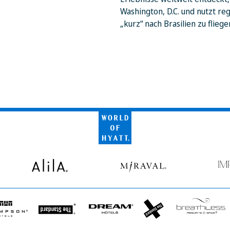
Washington, D.C. und nutzt r
„kurz“ nach Brasilien zu flieg
World
of
Hyatt
Alila
Miraval
Impr
by
Secr
son
The
Dream
The
Breathless
s
Standard*
Hotels
StandardX
Resorts