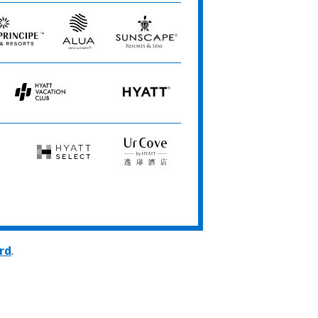
Hyatt
All
Hotels
Alua
Sunscape
Hotels
Resorts
&
&
Resorts
Spas
Hyatt
HYATT
Vacation
Club
Hyatt
UrCove
Select
by
Hyatt
rd
.