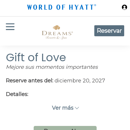
Ir al contenido principal
Reservar
Gift of Love
Mejore sus momentos importantes
Reserve antes del:
diciembre 20, 2027
Detalles:
Relájese y disfrute de su luna de miel o aniversario con el
paquete de cortesía Gift of Love que mejorará su estadía.
Ver más
Carta de bienvenida
Fruta fresca