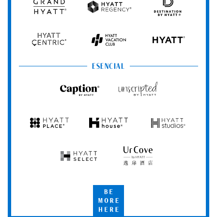
Grand
Hyatt
Destination
Hyatt
Regency
by
Hyatt
Hyatt
Hyatt
HYATT
Centric
Vacation
Club
ESENCIAL
Caption
Unscripted
by
by
Hyatt
Hyatt
Hyatt
Hyatt
Hyatt
Place
House
Studios
Hyatt
UrCove
Select
by
Hyatt
Be
More
Here