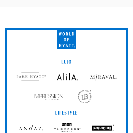
World
of
Hyatt
LUJO
Park
Alila
Miraval
Hyatt
Impression
The
by
Unbound
Secrets
Collection
LIFESTYLE
Andaz
Thompson
The