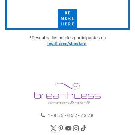
Select
by
Hyatt
Be
More
Here
*Descubra los hoteles participantes en
hyatt.com/standard
.
1-855-652-7328