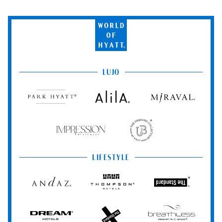
World
of
Hyatt
LUJO
Park
Alila
Miraval
Hyatt
Impression
The
by
Unbound
Secrets
Collection
LIFESTYLE
Andaz
Thompson
The
Hotels
Standard*
Dream
The
Breathless