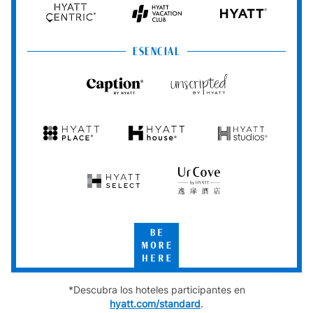
Hyatt
Hyatt
Hyatt
HYATT
Centric
Vacation
Club
ESENCIAL
Caption
Unscripted
by
by
Hyatt
Hyatt
Hyatt
Hyatt
Hyatt
Place
House
Studios
Hyatt
UrCove
Select
by
Hyatt
Be
More
Here
*Descubra los hoteles participantes en
hyatt.com/standard
.