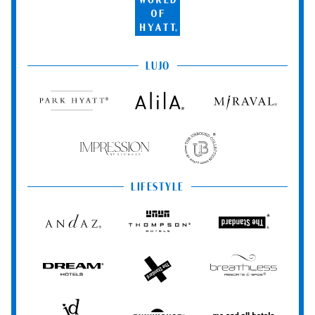
World
of
Hyatt
LUJO
Park
Alila
Miraval
Hyatt
Impression
The
by
Unbound
Secrets
Collection
LIFESTYLE
Andaz
Thompson
The
Hotels
Standard*
Dream
The
Breathless
Hotels
StandardX
Resorts
&