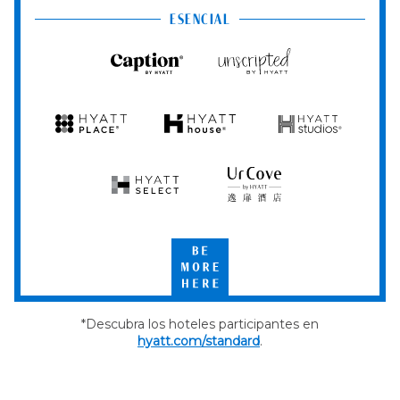
Club
ESENCIAL
Caption
Unscripted
by
by
Hyatt
Hyatt
Hyatt
Hyatt
Hyatt
Place
House
Studios
Hyatt
UrCove
Select
by
Hyatt
Be
More
Here
*Descubra los hoteles participantes en
hyatt.com/standard
.